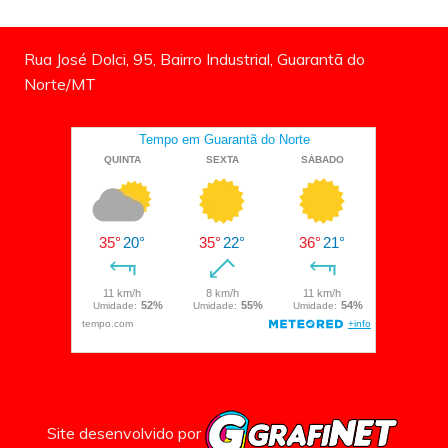
Rua José Dolci, 95, Bairro Industrial, Guarantã do
Norte/MT
Site desenvolvido por