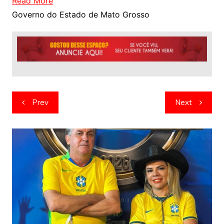
Read More
Governo do Estado de Mato Grosso
Navegação
Prev
Next
de
artigos