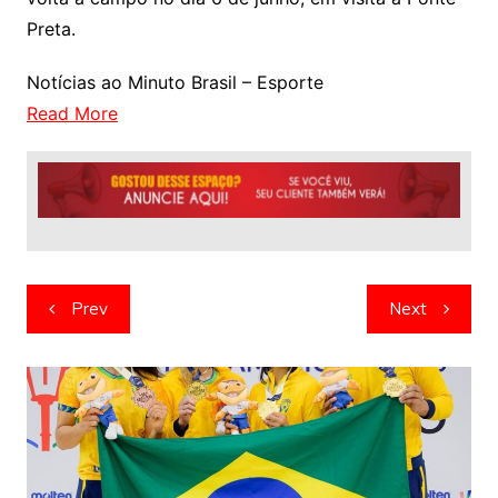
Preta.
Notícias ao Minuto Brasil – Esporte
Read More
Navegação
Prev
Next
de
artigos