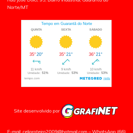
Norte/MT
Site desenvolvido por
E-mail: celioroteiro2009@hotmail.com – WhatsApp (66)