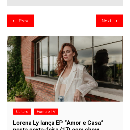
Navegação
Prev
Next
de
artigos
Cultura
Fama e TV
Lorena Ly lança EP “Amor e Casa”
nesta sexta-feira (17) com show