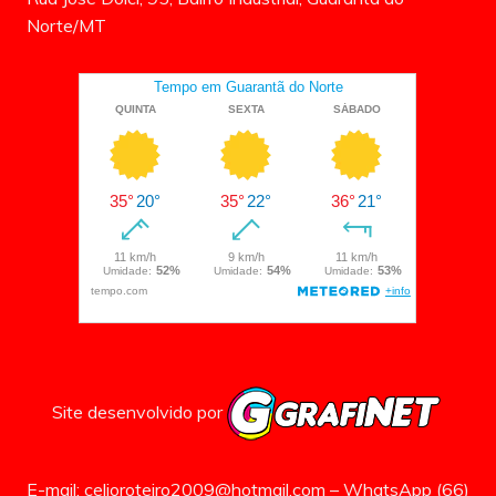
Norte/MT
Site desenvolvido por
E-mail: celioroteiro2009@hotmail.com – WhatsApp (66)