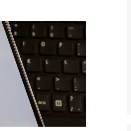
Economia
Esportes
Fama e TV
Justiça
Mundo
Política
Saúde