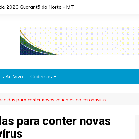
o de 2026 Guarantã do Norte - MT
os Ao Vivo
Cadernos
Agronotícias
edidas para conter novas variantes do coronavírus
Automóveis
Brasil
as para conter novas
Cidades
vírus
Cultura