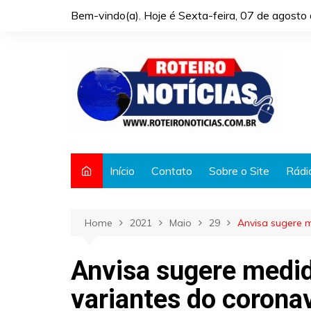
Skip
Bem-vindo(a). Hoje é
Sexta-feira, 07 de agost
to
content
Início
Contato
Sobre o Site
Rádi
Home
2021
Maio
29
Anvisa sugere m
Anvisa sugere medid
variantes do corona