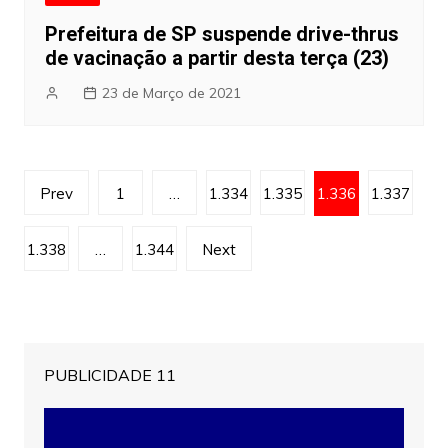
Prefeitura de SP suspende drive-thrus
de vacinação a partir desta terça (23)
23 de Março de 2021
Paginação
Prev
1
…
1.334
1.335
1.336
1.337
dos
conteúdos
1.338
…
1.344
Next
PUBLICIDADE 11